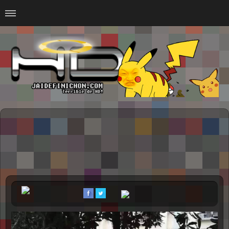
Home
#Animalitosbb
#Chilensis
#CurseadasWTF
#DankMemes
#LoSinson
#MemesProGamer
#Normie
#Otacos
#SacasDeChucha
#Sad
GOTH