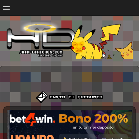
Home
#Animalitosbb
#Chilensis
#CurseadasWTF
#DankMemes
#LoSinson
#MemesProGamer
#Normie
#Otacos
#SacasDeChucha
#Sad
GOTH