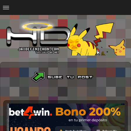
Home
#Animalitosbb
#Chilensis
#CurseadasWTF
#DankMemes
#LoSinson
#MemesProGamer
#Normie
#Otacos
#SacasDeChucha
#Sad
GOTH