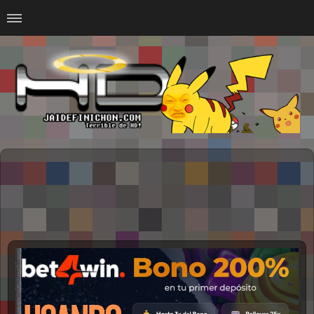
Home
#Animalitosbb
#Chilensis
#CurseadasWTF
#DankMemes
#LoSinson
#MemesProGamer
#Normie
#Otacos
#SacasDeChucha
#Sad
GOTH