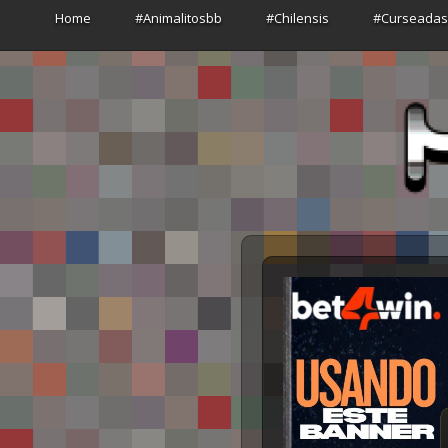
Home
#Animalitosbb
#Chilensis
#Curseada