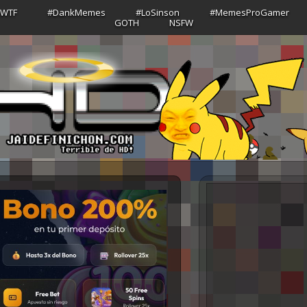
sWTF
#DankMemes
#LoSinson
#MemesProGamer
GOTH
NSFW