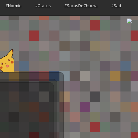
#Normie
#Otacos
#SacasDeChucha
#Sad