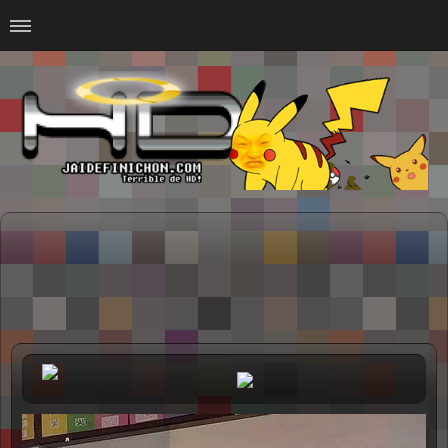
Home
#Animalitosbb
#Chilensis
#CurseadasWTF
#DankMemes
#LoSinson
#MemesProGamer
#Normie
#Otacos
#SacasDeChucha
#Sad
GOTH