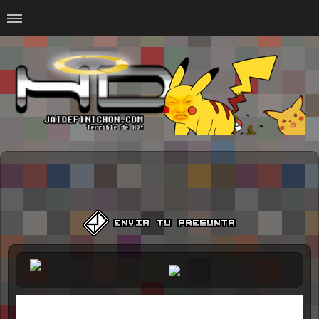
Home
#Animalitosbb
#Chilensis
#CurseadasWTF
#DankMemes
#LoSinson
#MemesProGamer
#Normie
#Otacos
#SacasDeChucha
#Sad
GOTH