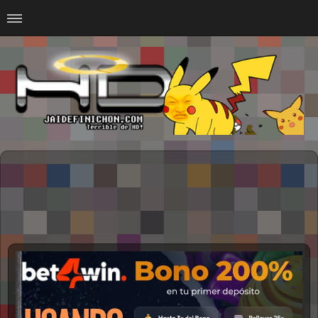
Home
#Animalitosbb
#Chilensis
#CurseadasWTF
#DankMemes
#LoSinson
#MemesProGamer
#Normie
#Otacos
#SacasDeChucha
#Sad
GOTH