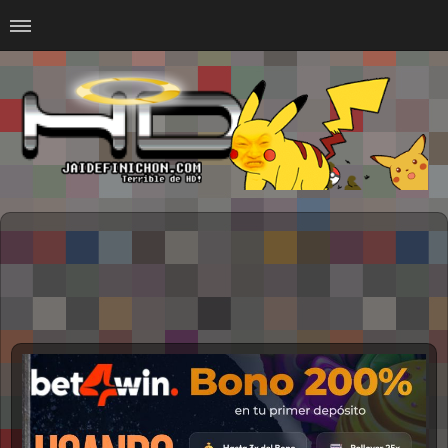
Home
#Animalitosbb
#Chilensis
#CurseadasWTF
#DankMemes
#LoSinson
#MemesProGamer
#Normie
#Otacos
#SacasDeChucha
#Sad
GOTH