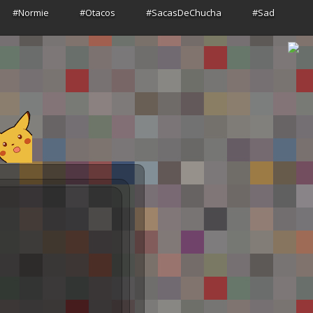
#Normie
#Otacos
#SacasDeChucha
#Sad