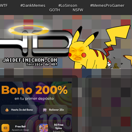
sWTF
#DankMemes
#LoSinson
#MemesProGamer
GOTH
NSFW