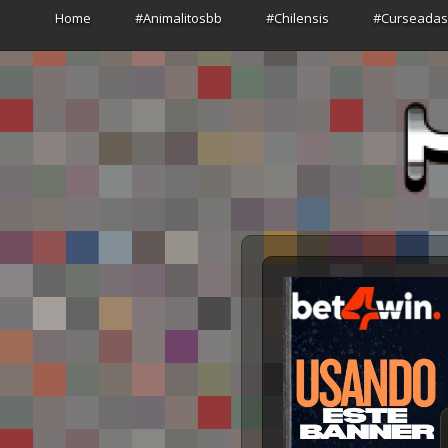
Home
#Animalitosbb
#Chilensis
#Curseada