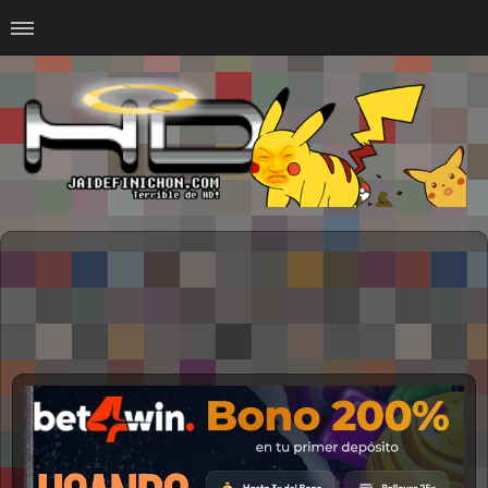
Home
#Animalitosbb
#Chilensis
#CurseadasWTF
#DankMemes
#LoSinson
#MemesProGamer
#Normie
#Otacos
#SacasDeChucha
#Sad
GOTH